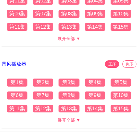
第01集
第02集
第03集
第04集
第05集
第06集
第07集
第08集
第09集
第10集
第11集
第12集
第13集
第14集
第15集
展开全部 ▼
暴风播放器
正序
倒序
第1集
第2集
第3集
第4集
第5集
第6集
第7集
第8集
第9集
第10集
第11集
第12集
第13集
第14集
第15集
展开全部 ▼