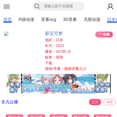
首页
R级动漫
里番acg
3D里番
无限动漫
日本
新宝可梦
♡ 收藏
地区：日本
年代：2023
播放：42785 次
标签：冒险
下载：
报错/寻番：
报错求番入口
非凡云播
正序
倒序